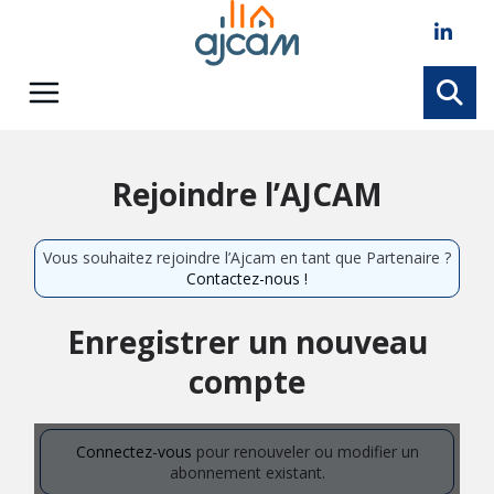
Skip
to
content
Rejoindre l’AJCAM
Vous souhaitez rejoindre l’Ajcam en tant que Partenaire ?
Contactez-nous !
Enregistrer un nouveau
compte
Connectez-vous
pour renouveler ou modifier un
abonnement existant.