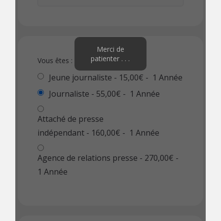
Merci de
patienter . . .
Vous êtes :
Jeune journaliste
-
15,00€
-
1 Année
Journaliste
-
55,00€
-
1 Année
Attaché de presse
indépendant
-
160,00€
-
1 Année
Agence de relations presse
-
270,00€
-
1 Année