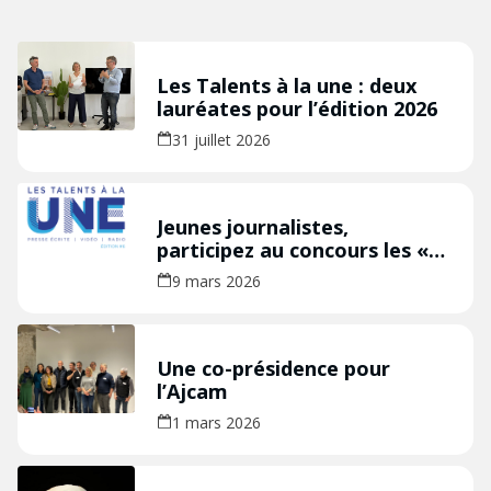
Les Talents à la une : deux
lauréates pour l’édition 2026
31 juillet 2026
Jeunes journalistes,
participez au concours les «
Talents à la Une » édition
9 mars 2026
2026 !
Une co-présidence pour
l’Ajcam
1 mars 2026