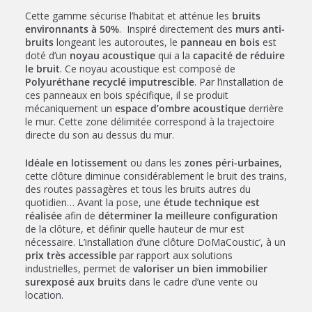
Cette gamme sécurise l’habitat et atténue les
bruits
environnants à 50%
. Inspiré directement des
murs anti-
bruits
longeant les autoroutes, le
panneau en bois
est
doté d’un
noyau acoustique
qui a la
capacité de réduire
le bruit
. Ce noyau acoustique est composé de
Polyuréthane recyclé imputrescible
. Par l’installation de
ces panneaux en bois spécifique, il se produit
mécaniquement un
espace d’ombre acoustique
derrière
le mur. Cette zone délimitée correspond à la trajectoire
directe du son au dessus du mur.
Idéale en lotissement
ou dans les
zones péri-urbaines
,
cette clôture diminue considérablement le bruit des trains,
des routes passagères et tous les bruits autres du
quotidien… Avant la pose, une
étude technique est
réalisée
afin de
déterminer la meilleure configuration
de la clôture, et définir quelle hauteur de mur est
nécessaire. L’installation d’une clôture DoMaCoustic’, à un
prix très accessible
par rapport aux solutions
industrielles, permet de
valoriser un bien immobilier
surexposé aux bruits
dans le cadre d’une vente ou
location.