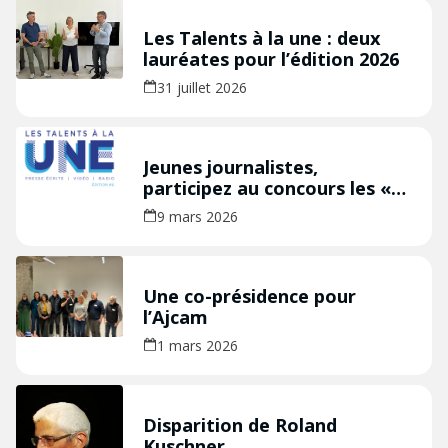
Les Talents à la une : deux
lauréates pour l’édition 2026
31 juillet 2026
Jeunes journalistes,
participez au concours les «
Talents à la Une » édition
9 mars 2026
2026 !
Une co-présidence pour
l’Ajcam
1 mars 2026
Disparition de Roland
Kuschner