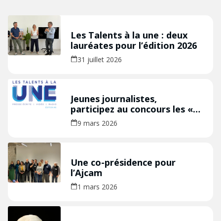
Les Talents à la une : deux
lauréates pour l’édition 2026
31 juillet 2026
Jeunes journalistes,
participez au concours les «
Talents à la Une » édition
9 mars 2026
2026 !
Une co-présidence pour
l’Ajcam
1 mars 2026