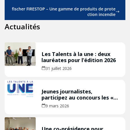
fischer FIRESTOP – Une gamme de produits de prote
ction incendie
Actualités
Les Talents à la une : deux
lauréates pour l’édition 2026
31 juillet 2026
Jeunes journalistes,
participez au concours les «
Talents à la Une » édition
9 mars 2026
2026 !
Une co-présidence pour