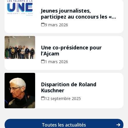
Jeunes journalistes,
participez au concours les «
Talents à la Une » édition
9 mars 2026
2026 !
Une co-présidence pour
l’Ajcam
1 mars 2026
Disparition de Roland
Kuschner
12 septembre 2025
Toutes les actualités