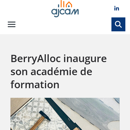
Skip
to
content
BerryAlloc inaugure
son académie de
formation